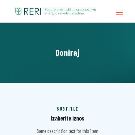
Početna
Doniraj
O Nama
Šta Radimo
Vesti
Publikacije
Kontakt
Blog
SUBTITLE
Video
Izaberite iznos
Some description text for this item