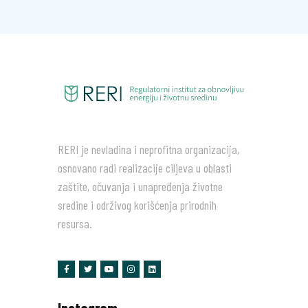
RERI je nevladina i neprofitna organizacija,
osnovano radi realizacije ciljeva u oblasti
zaštite, očuvanja i unapređenja životne
sredine i održivog korišćenja prirodnih
resursa.