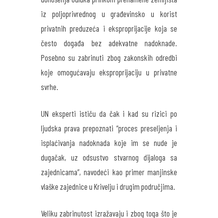
iz poljoprivrednog u građevinsko u korist
privatnih preduzeća i eksproprijacije koja se
često događa bez adekvatne nadoknade.
Posebno su zabrinuti zbog zakonskih odredbi
koje omogućavaju eksproprijaciju u privatne
svrhe.
UN eksperti ističu da čak i kad su rizici po
ljudska prava prepoznati “proces preseljenja i
isplaćivanja nadoknada koje im se nude je
dugačak, uz odsustvo stvarnog dijaloga sa
zajednicama”, navodeći kao primer manjinske
vlaške zajednice u Krivelju i drugim područjima.
Veliku zabrinutost izražavaju i zbog toga što je