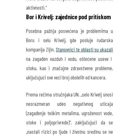
aktivnosti.“
Bor i Krivelj: zajednice pod pritiskom
Posebna pažnja posvećena je problemima u
Boru i selu Krivelj, gde posluje rudarska
kompanija Zijin.
Stanovnici te oblasti su ukazali
na zagađen vazduh i vodu, oštećene useve i
stoku, kao i značajne zdravstvene probleme,
uključujući sve veći broj obolelih od kancera.
Prema rečima stručnjaka UN, „selo Krivelj snosi
nesrazmeran udeo negativnog uticaja
(zagađenje teškim metalima, ugroženost vode,
stoke i poljoprivrede)“, zaključujući da se
„nastali rizici po ljude i životnu sredinu se ne