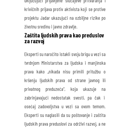
uključujući prijavljene slučajeve pritvaranja i
krivičnih prijava protiv aktivista koji se protive
projektu Jadar ukazujući na ozbiljne rizike po
životnu sredinu i javno zdravlje.
Zaštita ljudskih prava kao preduslov
za razvoj
Eksperti su naročito istakli svoju brigu u vezi sa
tvrdnjom Ministarstva za ljudska i manjinska
prava kako „nikada nisu primili pritužbu o
kršenju ljudskih prava od strane javnog ili
privatnog preduzeća“, koja ukazuje na
zabrinjavajući nedostatak svesti, pa čak i
osećaj zadovoljstva u vezi sa ovom temom.
Eksperti su naglasili da su poštovanje i zaštita
ljudskih prava preduslovi za održivi razvoj, a ne