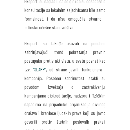
Eksperti su naglasili da se čini da su dosadašnje
konsultacije sa lokalnim zajednicama bile samo
formalnost, i da nisu omogućile stvarno i
istinsko učešće stanovništva.
Eksperti su takođe ukazali na posebno
zabrinjavajući trend pokretanja pravnih
postupaka protiv aktivista, u svetu poznat kao
tzv.
“SLAPP”
, od strane javnih funkcionera i
kompanija. Posebnu zabrinutost istakli su
povodom izveštaja o zastrašivanju,
kampanjama diskreditacije, nadzoru i fizičkim
napadima na pripadnike organizacija civilnog
društva i branioce ljudskih prava koji su javno
govorili protiv štetnih poslovnih praksi,