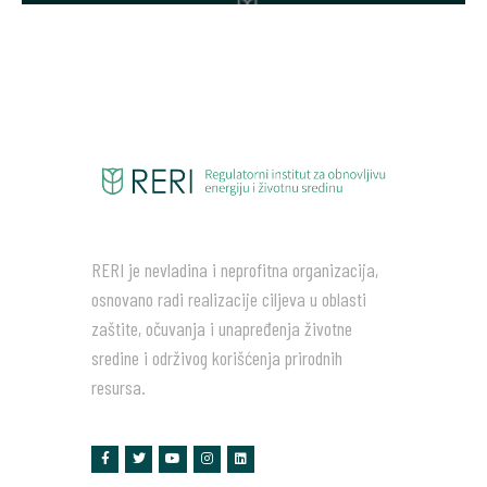
RERI je nevladina i neprofitna organizacija,
osnovano radi realizacije ciljeva u oblasti
zaštite, očuvanja i unapređenja životne
sredine i održivog korišćenja prirodnih
resursa.