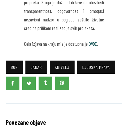
prepreka. Stoga je dužnost države da obezbedi
transparentnost, odgovornost i omogući
nezavisni nadzor u pogledu zaštite životne
sredine prilikom realizacije svih projekata.
Cela izjava na kraju misije dostupna je
OVDE
.
BOR
JADAR
KRIVELJ
LJUDSKA PRAVA
Povezane objave