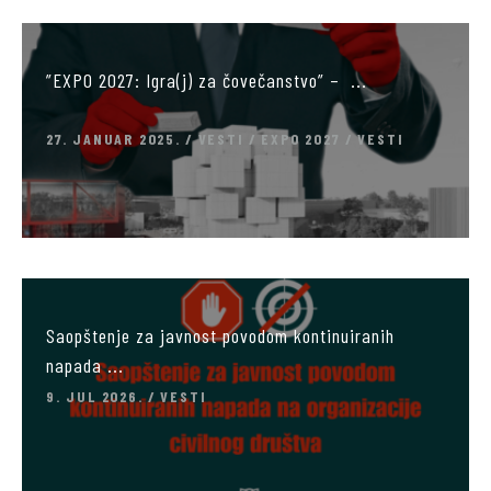
”EXPO 2027: Igra(j) za čovečanstvo” – ...
27. JANUAR 2025.
VESTI
EXPO 2027
VESTI
Saopštenje za javnost povodom kontinuiranih
napada ...
9. JUL 2026.
VESTI