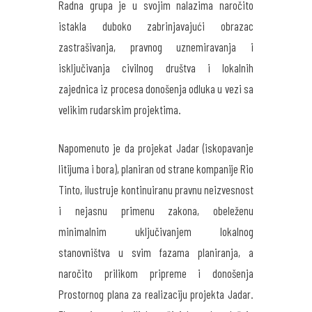
Radna grupa je u svojim nalazima naročito
istakla duboko zabrinjavajući obrazac
zastrašivanja, pravnog uznemiravanja i
isključivanja civilnog društva i lokalnih
zajednica iz procesa donošenja odluka u vezi sa
velikim rudarskim projektima.
Napomenuto je da projekat Jadar (iskopavanje
litijuma i bora), planiran od strane kompanije Rio
Tinto, ilustruje kontinuiranu pravnu neizvesnost
i nejasnu primenu zakona, obeleženu
minimalnim uključivanjem lokalnog
stanovništva u svim fazama planiranja, a
naročito prilikom pripreme i donošenja
Prostornog plana za realizaciju projekta Jadar.