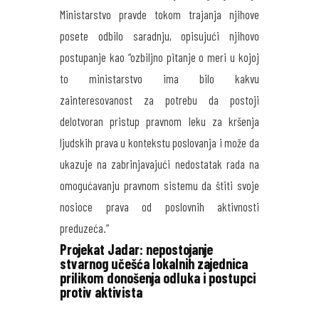
Ministarstvo pravde tokom trajanja njihove
posete odbilo saradnju, opisujući njihovo
postupanje kao “ozbiljno pitanje o meri u kojoj
to ministarstvo ima bilo kakvu
zainteresovanost za potrebu da postoji
delotvoran pristup pravnom leku za kršenja
ljudskih prava u kontekstu poslovanja i može da
ukazuje na zabrinjavajući nedostatak rada na
omogućavanju pravnom sistemu da štiti svoje
nosioce prava od poslovnih aktivnosti
preduzeća.”
Projekat Jadar: nepostojanje
stvarnog učešća lokalnih zajednica
prilikom donošenja odluka i postupci
protiv aktivista