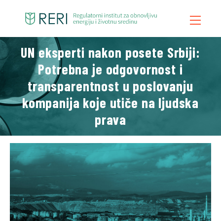
UN eksperti nakon posete Srbiji:
Potrebna je odgovornost i
Početna
transparentnost u poslovanju
O Nama
kompanija koje utiče na ljudska
Šta Radimo
prava
Vesti
Publikacije
Kontakt
Blog
Video