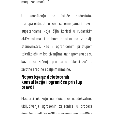
mogu zanemariti.“
U saopštenju se ističe nedostatak
transparentnosti u vezi sa emisijama i novim
supstancama koje Zijin koristi u rudarskim
aktivnostima i njihovo dejstvo na zdravlje
stanovništva, kao i ograničenim pristupom
toksikološkim ispitivanjima, uz napomenu da su
kazne za kršenje propisa u oblasti zaštite
životne sredine i dalje minimalne.
Nepostojanje delotvornih
konsultacija i ograničen pristup
pravdi
Eksperti ukazuju na slučajeve neadekvatnog
uključivanja ugroženih zajednica u procese
donošenja odluka prilikom prenamene zemljišta