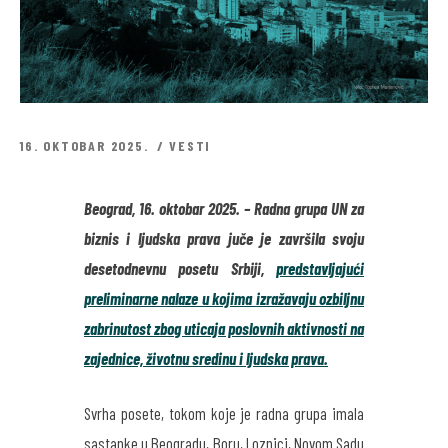
16. OKTOBAR 2025.
VESTI
Beograd, 16. oktobar 2025. – Radna grupa UN za
biznis i ljudska prava juče je završila svoju
desetodnevnu posetu Srbiji,
predstavljajući
preliminarne nalaze u kojima izražavaju ozbiljnu
zabrinutost zbog uticaja poslovnih aktivnosti na
zajednice, životnu sredinu i ljudska prava.
Svrha posete, tokom koje je radna grupa imala
sastanke u Beogradu, Boru, Loznici, Novom Sadu