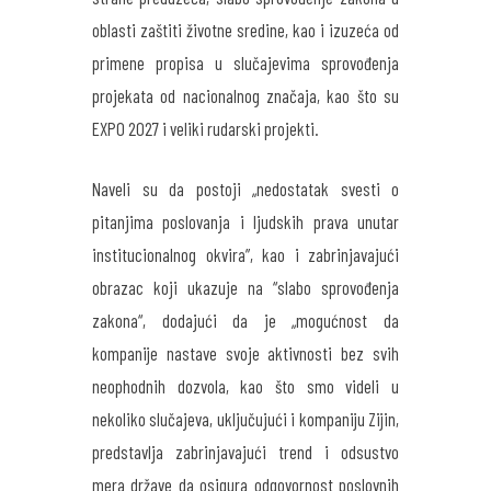
oblasti zaštiti životne sredine, kao i izuzeća od
primene propisa u slučajevima sprovođenja
projekata od nacionalnog značaja, kao što su
EXPO 2027 i veliki rudarski projekti.
Naveli su da postoji „nedostatak svesti o
pitanjima poslovanja i ljudskih prava unutar
institucionalnog okvira”, kao i zabrinjavajući
obrazac koji ukazuje na “slabo sprovođenja
zakona“, dodajući da je „mogućnost da
kompanije nastave svoje aktivnosti bez svih
neophodnih dozvola, kao što smo videli u
nekoliko slučajeva, uključujući i kompaniju Zijin,
predstavlja zabrinjavajući trend i odsustvo
mera države da osigura odgovornost poslovnih