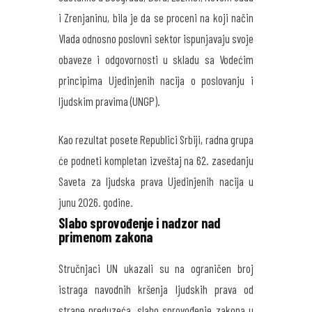
i Zrenjaninu, bila je da se proceni na koji način
Vlada odnosno poslovni sektor ispunjavaju svoje
obaveze i odgovornosti u skladu sa Vodećim
principima Ujedinjenih nacija o poslovanju i
ljudskim pravima (UNGP).
Kao rezultat posete Republici Srbiji, radna grupa
će podneti kompletan izveštaj na 62. zasedanju
Saveta za ljudska prava Ujedinjenih nacija u
junu 2026. godine.
Slabo sprovođenje i nadzor nad
primenom zakona
Stručnjaci UN ukazali su na ograničen broj
istraga navodnih kršenja ljudskih prava od
strane preduzeća, slabo sprovođenje zakona u