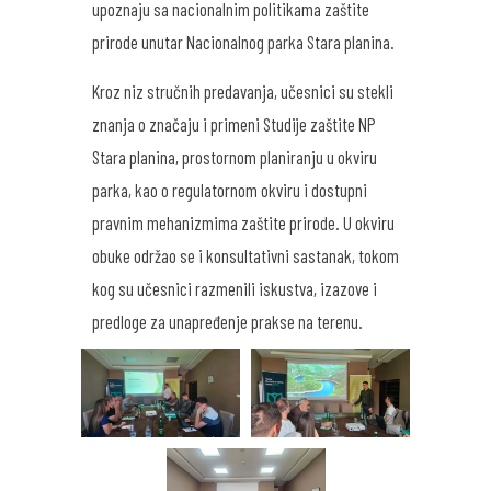
upoznaju sa nacionalnim politikama zaštite
prirode unutar Nacionalnog parka Stara planina.
Kroz niz stručnih predavanja, učesnici su stekli
znanja o značaju i primeni Studije zaštite NP
Stara planina, prostornom planiranju u okviru
parka, kao o regulatornom okviru i dostupni
pravnim mehanizmima zaštite prirode. U okviru
obuke održao se i konsultativni sastanak, tokom
kog su učesnici razmenili iskustva, izazove i
predloge za unapređenje prakse na terenu.