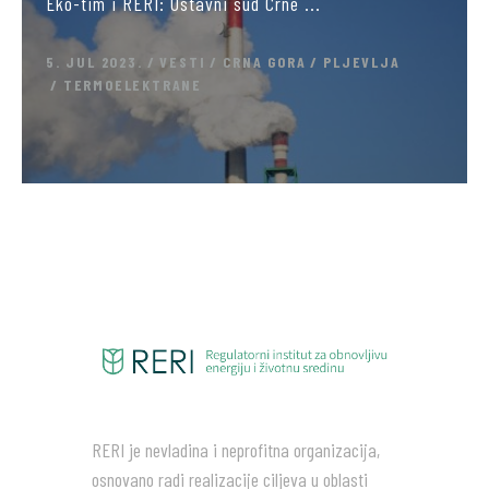
Eko-tim i RERI: Ustavni sud Crne ...
5. JUL 2023.
VESTI
CRNA GORA
PLJEVLJA
TERMOELEKTRANE
RERI je nevladina i neprofitna organizacija,
osnovano radi realizacije ciljeva u oblasti