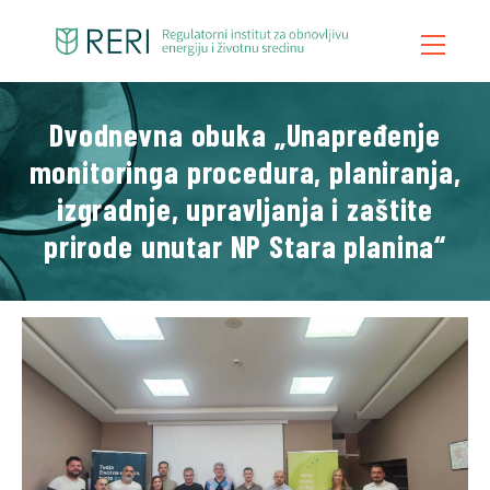
Dvodnevna obuka „Unapređenje
Početna
monitoringa procedura, planiranja,
O Nama
izgradnje, upravljanja i zaštite
Šta Radimo
prirode unutar NP Stara planina“
Vesti
Publikacije
Kontakt
Blog
Video