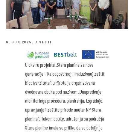
6. JUN 2025.
VESTI
U okviru projekta „Stara planina za nove
generacije – Ka odgovornoj i inkluzivnoj zaštiti
biodiverziteta“, u Pirotu je organizovana
dvodnevna obuka pod nazivom „Unapređenje
monitoringa procedura, planiranja, izgradnje,
upravljanja i zaštite prirode unutar NP Stara
planina“. Tokom obuke, udruženja sa područja
Stare planine imala su priliku da se detaljnije