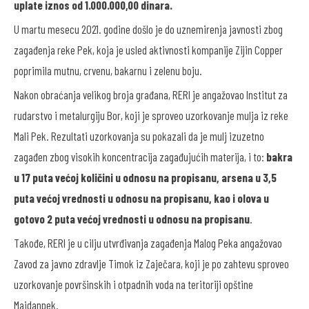
uplate iznos od 1.000.000,00 dinara.
U martu mesecu 2021. godine došlo je do uznemirenja javnosti zbog
zagađenja reke Pek, koja je usled aktivnosti kompanije Zijin Copper
poprimila mutnu, crvenu, bakarnu i zelenu boju.
Nakon obraćanja velikog broja građana, RERI je angažovao Institut za
rudarstvo i metalurgiju Bor, koji je sproveo uzorkovanje mulja iz reke
Mali Pek. Rezultati uzorkovanja su pokazali da je mulj izuzetno
zagađen zbog visokih koncentracija zagađujućih materija, i to:
bakra
u 17 puta većoj količini u odnosu na propisanu, arsena u 3,5
puta većoj vrednosti u odnosu na propisanu, kao i olova u
gotovo 2 puta većoj vrednosti u odnosu na propisanu
.
Takođe, RERI je u cilju utvrđivanja zagađenja Malog Peka angažovao
Zavod za javno zdravlje Timok iz Zaječara, koji je po zahtevu sproveo
uzorkovanje površinskih i otpadnih voda na teritoriji opštine
Majdanpek.