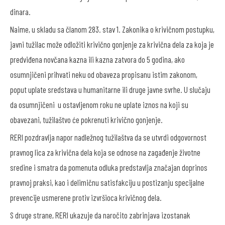
dinara.
Naime, u skladu sa članom 283. stav 1. Zakonika o krivičnom postupku,
javni tužilac može odložiti krivično gonjenje za krivična dela za koja je
predviđena novčana kazna ili kazna zatvora do 5 godina, ako
osumnjičeni prihvati neku od obaveza propisanu istim zakonom,
poput uplate sredstava u humanitarne ili druge javne svrhe. U slučaju
da osumnjičeni u ostavljenom roku ne uplate iznos na koji su
obavezani, tužilaštvo će pokrenuti krivično gonjenje.
RERI pozdravlja napor nadležnog tužilaštva da se utvrdi odgovornost
pravnog lica za krivična dela koja se odnose na zagađenje životne
sredine i smatra da pomenuta odluka predstavlja značajan doprinos
pravnoj praksi, kao i delimičnu satisfakciju u postizanju specijalne
prevencije usmerene protiv izvršioca krivičnog dela.
S druge strane, RERI ukazuje da naročito zabrinjava izostanak