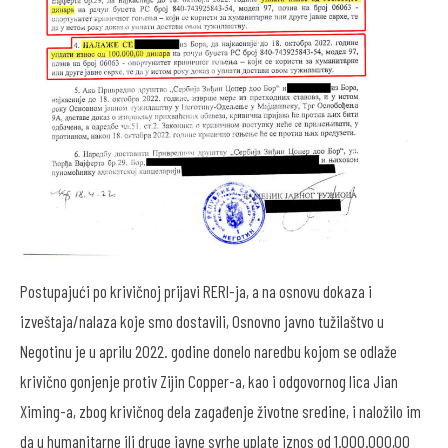
Postupajući po krivičnoj prijavi RERI-ja, a na osnovu dokaza i
izveštaja/nalaza koje smo dostavili, Osnovno javno tužilaštvo u
Negotinu je u aprilu 2022. godine donelo naredbu kojom se odlaže
krivično gonjenje protiv Zijin Copper-a, kao i odgovornog lica Jian
Ximing-a, zbog krivičnog dela zagađenje životne sredine, i naložilo im
da u humanitarne ili druge javne svrhe uplate iznos od 1.000.000,00