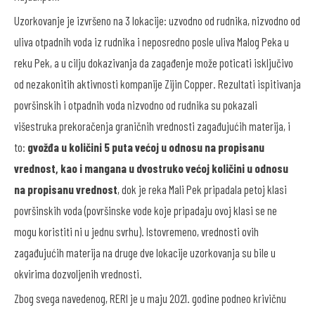
Uzorkovanje je izvršeno na 3 lokacije: uzvodno od rudnika, nizvodno od
uliva otpadnih voda iz rudnika i neposredno posle uliva Malog Peka u
reku Pek, a u cilju dokazivanja da zagađenje može poticati isključivo
od nezakonitih aktivnosti kompanije Zijin Copper. Rezultati ispitivanja
površinskih i otpadnih voda nizvodno od rudnika su pokazali
višestruka prekoračenja graničnih vrednosti zagađujućih materija, i
to:
gvožđa u količini 5 puta većoj u odnosu na propisanu
vrednost, kao i mangana u dvostruko većoj količini u odnosu
na propisanu vrednost
, dok je reka Mali Pek pripadala petoj klasi
površinskih voda (površinske vode koje pripadaju ovoj klasi se ne
mogu koristiti ni u jednu svrhu). Istovremeno, vrednosti ovih
zagađujućih materija na druge dve lokacije uzorkovanja su bile u
okvirima dozvoljenih vrednosti.
Zbog svega navedenog, RERI je u maju 2021. godine podneo krivičnu