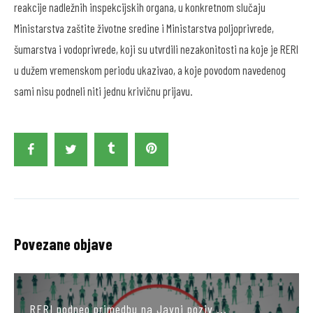
reakcije nadležnih inspekcijskih organa, u konkretnom slučaju
Ministarstva zaštite životne sredine i Ministarstva poljoprivrede,
šumarstva i vodoprivrede, koji su utvrdili nezakonitosti na koje je RERI
u dužem vremenskom periodu ukazivao, a koje povodom navedenog
sami nisu podneli niti jednu krivičnu prijavu.
Povezane objave
RERI podneo primedbu na Javni poziv ...