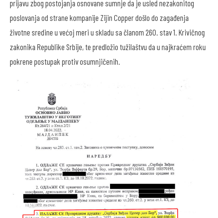
prijavu zbog postojanja osnovane sumnje da je usled nezakonitog
poslovanja od strane kompanije Zijin Copper došlo do zagađenja
životne sredine u većoj meri u skladu sa članom 260. stav 1. Krivičnog
zakonika Republike Srbije, te predložio tužilaštvu da u najkraćem roku
pokrene postupak protiv osumnjičenih.