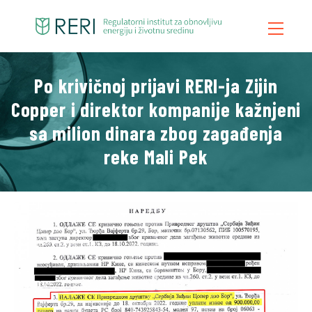
Po krivičnoj prijavi RERI-ja Zijin
Početna
Copper i direktor kompanije kažnjeni
O Nama
sa milion dinara zbog zagađenja
Šta Radimo
reke Mali Pek
Vesti
Publikacije
Kontakt
Blog
Video