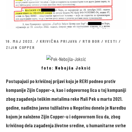
16. MAJ 2022.
KRIVIČNA PRIJAVA
/
RTB BOR
/
VESTI
/
ZIJIN COPPER
foto: Nebojša Joksić
Postupajući po krivičnoj prijavi koju je RERI podneo protiv
kompanije Zijin Copper-a, kao i odgovornog lica u toj kompaniji
zbog zagađenja teškim metalima reke Mali Pek u martu 2021.
godine, nadležno javno tužilaštvo u Negotinu donelo je
Naredbu
kojom je naloženo Zijin Copper-u i odgovornom licu da, zbog
krivičnog dela zagađenja životne sredine, u humanitarne svrhe