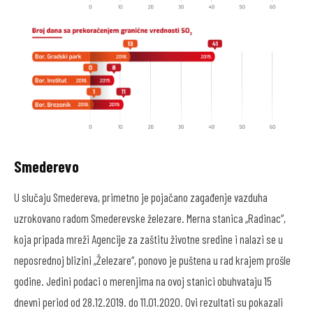
Smederevo
U slučaju Smedereva, primetno je pojačano zagađenje vazduha
uzrokovano radom Smederevske železare. Merna stanica „Radinac“,
koja pripada mreži Agencije za zaštitu životne sredine i nalazi se u
neposrednoj blizini „Železare“, ponovo je puštena u rad krajem prošle
godine. Jedini podaci o merenjima na ovoj stanici obuhvataju 15
dnevni period od 28.12.2019. do 11.01.2020. Ovi rezultati su pokazali