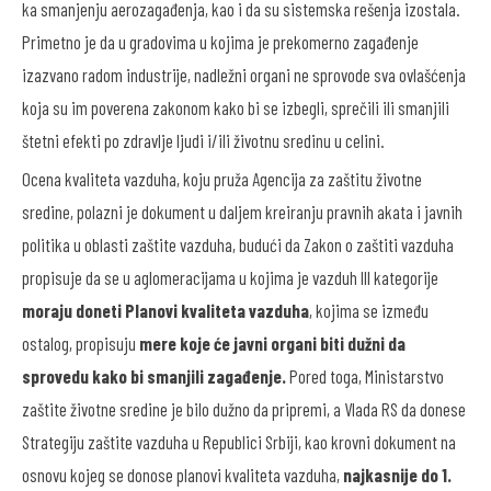
ka smanjenju aerozagađenja, kao i da su sistemska rešenja izostala.
Primetno je da u gradovima u kojima je prekomerno zagađenje
izazvano radom industrije, nadležni organi ne sprovode sva ovlašćenja
koja su im poverena zakonom kako bi se izbegli, sprečili ili smanjili
štetni efekti po zdravlje ljudi i/ili životnu sredinu u celini.
Ocena kvaliteta vazduha, koju pruža Agencija za zaštitu životne
sredine, polazni je dokument u daljem kreiranju pravnih akata i javnih
politika u oblasti zaštite vazduha, budući da Zakon o zaštiti vazduha
propisuje da se u aglomeracijama u kojima je vazduh III kategorije
moraju
doneti Planovi kvaliteta vazduha
, kojima se između
ostalog, propisuju
mere koje će javni organi biti dužni da
sprovedu kako bi smanjili zagađenje.
Pored toga, Ministarstvo
zaštite životne sredine je bilo dužno da pripremi, a Vlada RS da donese
Strategiju zaštite vazduha u Republici Srbiji, kao krovni dokument na
osnovu kojeg se donose planovi kvaliteta vazduha,
najkasnije do 1.