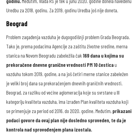
godinu.
Međutim, Vlada RS je tek u junu 2020. godine donela navedenu
Uredbu za 2018. godinu. Za 2019. godinu Uredba još nije doneta.
Beograd
Problem zagađenja vazduha je dugogodišnji problem Grada Beograda.
Tako je, prema podacima Agencije za zaštitu životne sredine, merna
stanica na Novom Beogradu zabeležila čak
169 dana u kojima su
prekoračene dnevne granične vrednosti PM 10 čestica
u
vazduhu tokom 2019. godine, a na još četiri merne stanice zabeležen
je veliki broj dana sa prekoračenjem dnevnih graničnih vrednosti.
Beograd, za razliku od većine aglomeracija koje su svrstane u III
kategoriju kvaliteta vazduha, ima izrađen Plan kvaliteta vazduha koji
se primenjuje za period od 2016. do 2020. godine. Međutim,
prikazani
podaci govore da ovaj plan nije dosledno sproveden, te da je
kontrola nad sprovođenjem plana izostala.