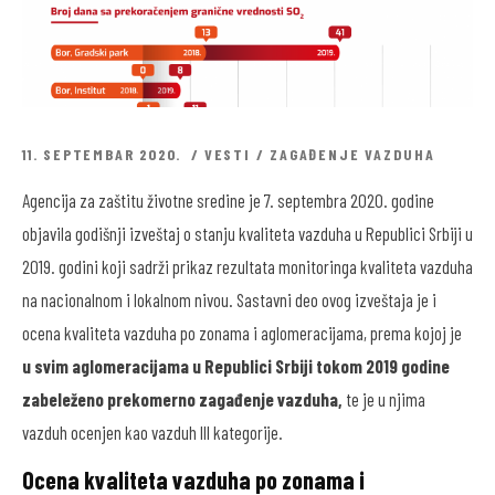
11. SEPTEMBAR 2020.
VESTI
/
ZAGAĐENJE VAZDUHA
Agencija za zaštitu životne sredine je 7. septembra 2020. godine
objavila godišnji izveštaj o stanju kvaliteta vazduha u Republici Srbiji u
2019. godini koji sadrži prikaz rezultata monitoringa kvaliteta vazduha
na nacionalnom i lokalnom nivou. Sastavni deo ovog izveštaja je i
ocena kvaliteta vazduha po zonama i aglomeracijama, prema kojoj je
u svim aglomeracijama u Republici Srbiji tokom 2019 godine
zabeleženo prekomerno zagađenje vazduha,
te je u njima
vazduh ocenjen kao vazduh III kategorije.
Ocena kvaliteta vazduha po zonama i