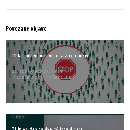
Povezane objave
RERI podneo primedbu na Javni poziv ...
29. FEBRUAR 2024.
VESTI
ZAKON O ZAŠTITI VAZDUHA
Zijin osuđen na dva miliona dinara ...