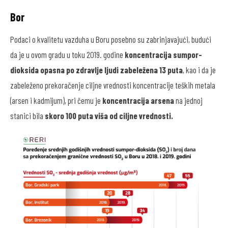
Bor
Podaci o kvalitetu vazduha u Boru posebno su zabrinjavajući, budući
da je u ovom gradu u toku 2019. godine
koncentracija sumpor-
dioksida opasna po zdravlje ljudi zabeležena 13 puta
, kao i da je
zabeleženo prekoračenje ciljne vrednosti koncentracije teških metala
(arsen i kadmijum), pri čemu je
koncentracija arsena
na jednoj
stanici bila
skoro 100 puta viša od ciljne vrednosti.