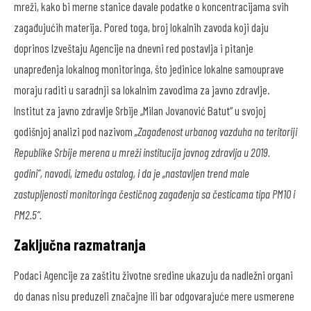
mreži, kako bi merne stanice davale podatke o koncentracijama svih
zagađujućih materija. Pored toga, broj lokalnih zavoda koji daju
doprinos Izveštaju Agencije na dnevni red postavlja i pitanje
unapređenja lokalnog monitoringa, što jedinice lokalne samouprave
moraju raditi u saradnji sa lokalnim zavodima za javno zdravlje.
Institut za javno zdravlje Srbije „Milan Jovanović Batut“ u svojoj
godišnjoj analizi pod nazivom
„Zagađenost urbanog vazduha na teritoriji
Republike Srbije merena u mreži institucija javnog zdravlja u 2019.
godini“, navodi, između ostalog, i da je „nastavljen trend male
zastupljenosti monitoringa čestičnog zagađenja sa česticama tipa PM10 i
PM2.5“.
Zaključna razmatranja
Podaci Agencije za zaštitu životne sredine ukazuju da nadležni organi
do danas nisu preduzeli značajne ili bar odgovarajuće mere usmerene