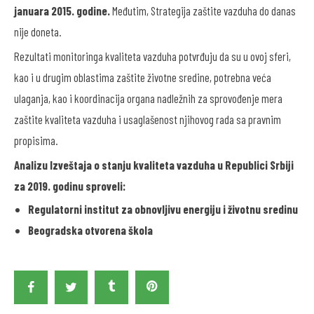
januara 2015. godine.
Međutim, Strategija zaštite vazduha do danas
nije doneta.
Rezultati monitoringa kvaliteta vazduha potvrđuju da su u ovoj sferi,
kao i u drugim oblastima zaštite životne sredine, potrebna veća
ulaganja, kao i koordinacija organa nadležnih za sprovođenje mera
zaštite kvaliteta vazduha i usaglašenost njihovog rada sa pravnim
propisima.
Analizu Izveštaja o stanju kvaliteta vazduha u Republici Srbiji
za 2019. godinu sproveli:
Regulatorni institut za obnovljivu energiju i životnu sredinu
Beogradska otvorena škola