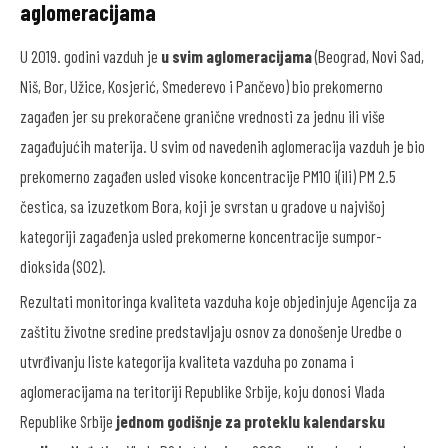
aglomeracijama
U 2019. godini vazduh je
u svim aglomeracijama
(Beograd, Novi Sad,
Niš, Bor, Užice, Kosjerić, Smederevo i Pančevo) bio prekomerno
zagađen jer su prekoračene granične vrednosti za jednu ili više
zagađujućih materija. U svim od navedenih aglomeracija vazduh je bio
prekomerno zagađen usled visoke koncentracije PM10 i(ili) PM 2.5
čestica, sa izuzetkom Bora, koji je svrstan u gradove u najvišoj
kategoriji zagađenja usled prekomerne koncentracije sumpor-
dioksida (SO2).
Rezultati monitoringa kvaliteta vazduha koje objedinjuje Agencija za
zaštitu životne sredine predstavljaju osnov za donošenje Uredbe o
utvrđivanju liste kategorija kvaliteta vazduha po zonama i
aglomeracijama na teritoriji Republike Srbije, koju donosi Vlada
Republike Srbije
jednom godišnje za proteklu kalendarsku