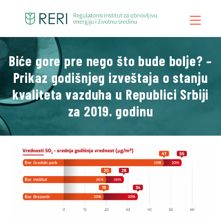
Biće gore pre nego što bude bolje? –
Početna
Prikaz godišnjeg izveštaja o stanju
O Nama
kvaliteta vazduha u Republici Srbiji
Šta Radimo
za 2019. godinu
Vesti
Publikacije
Kontakt
Blog
Video