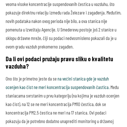
veoma visoke koncentracije suspendovanih čestica u vazduhu, što
pokazuje direktnu relaciju između rada Železare i zagađenja. Međutim,
novih podataka nakon ovog perioda nije bilo, a ova stanica nije
pomenuta u Izveštaju Agencije. U Smederevu postoje još 2 stanice u
sklopu državne mreže, čiji su podaci nedvosmisleno pokazali da je u
ovom gradu vazduh prekomerno zagađen.
Da li ovi podaci pružaju pravu sliku o kvalitetu
vazduha?
Ono što je primetno jeste da se
na većini stanica gde je vazduh
ocenjen kao čist ne meri koncentracija suspendovanih častica.
Među
staniacama svrstanim u prvu kategoriju (na kojima je vazduh ocenjen
kao čist), na 12 se ne meri koncentracija PM10 čestica, dok se
koncentracija PM2.5 čestica ne meri na 17 stanica. Ovi podaci
pokazuju da je potrebno dodatno unaprediti monitoring u državnoj