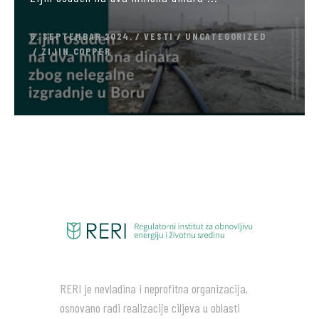
6. SEPTEMBAR 2024.
VESTI
UNCATEGORIZED
ZIJIN COPPER
RERI je nevladina i neprofitna organizacija,
osnovano radi realizacije ciljeva u oblasti