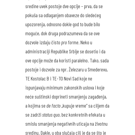
sredine uvek postoje dve opcije – prva, da se
pokuša sa odlaganjem obaveze do sledećeg
upozorenja, odnosno dokle god to bude bilo
moguće, dok druga podrazumeva da se ove
dozvole izdaju čisto
pro forme
. Neko u
administraciji Republike Srbije se dosetio i da
ove opcije može da koristi paralelno. Tako, sada
postoje i dozvole za npr. Železaru u Smederevu,
TE Kostolac B i TE-TO Novi Sad koje ne
ispunjavaju minimum zakonskih uslova i koje
neće suštinski doprineti smanjenju zagađenja,
a kojima se
de facto
„kupuje vreme” sa ciljem da
se zadrži
status quo
, bez konkretnih efekata u
smislu smanjenja negativnih uticaja na životnu
sredinu. Dakle, u oba slučaja cilj je da se što je