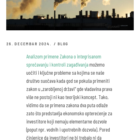
26. DECEMBAR 2024.
BLOG
Analizom primene Zakona o integrisanom
sprečavanju i kontroli zagađivanja
možemo
uočiti i ključne probleme sa kojima se naše
društvo suočava kada god se pokuša primeniti
zakon u „zarobljenoj državi“ gde vladavina prava
više ne postoji ni kao teorijski koncept. Tako,
vidimo da se primena zakona dva puta odlaže
zato što predstavlja ekonomsko opterećenje za
investitore koji nemaju elementarne dozvole
(poput npr. vodnih i upotrebnih dozvola). Pored
činjenice da investitori ne bi trebalo ni da