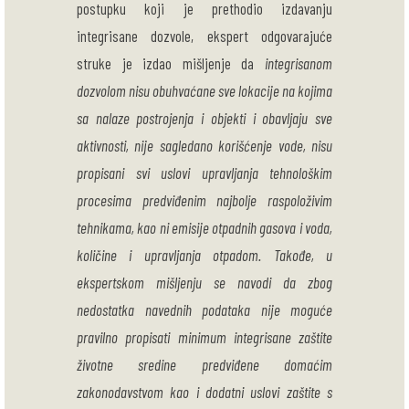
postupku koji je prethodio izdavanju
integrisane dozvole, ekspert odgovarajuće
struke je izdao mišljenje da
integrisanom
dozvolom nisu obuhvaćane sve lokacije na kojima
sa nalaze postrojenja i objekti i obavljaju sve
aktivnosti, nije sagledano korišćenje vode, nisu
propisani svi uslovi upravljanja tehnološkim
procesima predviđenim najbolje raspoloživim
tehnikama, kao ni emisije otpadnih gasova i voda,
količine i upravljanja otpadom. Takođe, u
ekspertskom mišljenju se navodi da zbog
nedostatka navednih podataka nije moguće
pravilno propisati minimum integrisane zaštite
životne sredine predviđene domaćim
zakonodavstvom kao i dodatni uslovi zaštite s