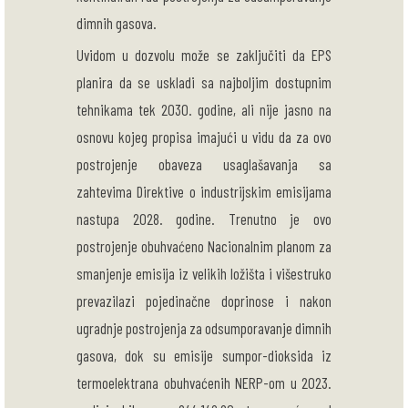
dimnih gasova.
Uvidom u dozvolu može se zaključiti da EPS
planira da se uskladi sa najboljim dostupnim
tehnikama tek 2030. godine, ali nije jasno na
osnovu kojeg propisa imajući u vidu da za ovo
postrojenje obaveza usaglašavanja sa
zahtevima Direktive o industrijskim emisijama
nastupa 2028. godine. Trenutno je ovo
postrojenje obuhvaćeno Nacionalnim planom za
smanjenje emisija iz velikih ložišta i višestruko
prevazilazi pojedinačne doprinose i nakon
ugradnje postrojenja za odsumporavanje dimnih
gasova, dok su emisije sumpor-dioksida iz
termoelektrana obuhvaćenih NERP-om u 2023.