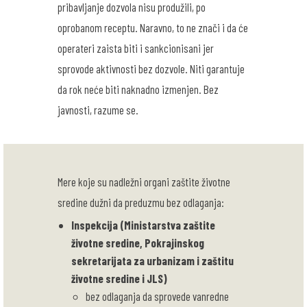
pribavljanje dozvola nisu produžili, po
oprobanom receptu. Naravno, to ne znači i da će
operateri zaista biti i sankcionisani jer
sprovode aktivnosti bez dozvole. Niti garantuje
da rok neće biti naknadno izmenjen. Bez
javnosti, razume se.
Mere koje su nadležni organi zaštite životne
sredine dužni da preduzmu bez odlaganja:
Inspekcija
(Ministarstva zaštite
životne sredine, Pokrajinskog
sekretarijata za urbanizam i zaštitu
životne sredine i JLS)
bez odlaganja da sprovede vanredne