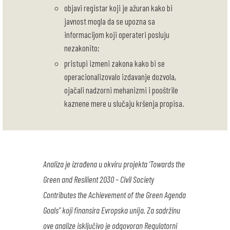
objavi registar koji je ažuran kako bi
javnost mogla da se upozna sa
informacijom koji operateri posluju
nezakonito;
pristupi izmeni zakona kako bi se
operacionalizovalo izdavanje dozvola,
ojačali nadzorni mehanizmi i pooštrile
kaznene mere u slučaju kršenja propisa
.
Analiza je izrađena u okviru projekta ‘Towards the
Green and Resilient 2030 – Civil Society
Contributes the Achievement of the Green Agenda
Goals” koji finansira Evropska unija. Za sadržinu
ove analize isključivo je odgovoran Regulatorni