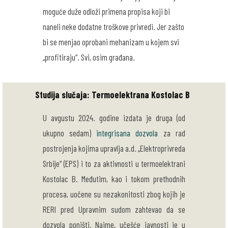
moguće duže odloži primena propisa koji bi
naneli neke dodatne troškove privredi. Jer zašto
bi se menjao oprobani mehanizam u kojem svi
„profitiraju“. Svi, osim građana.
Studija slučaja: Termoelektrana Kostolac B
U avgustu 2024. godine izdata je druga (od
ukupno sedam)
integrisana dozvola
za rad
postrojenja kojima upravlja a.d. „Elektroprivreda
Srbije“ (EPS) i to za aktivnosti u termoelektrani
Kostolac B. Međutim, kao i tokom prethodnih
procesa, uočene su nezakonitosti zbog kojih je
RERI pred Upravnim sudom zahtevao da se
dozvola poništi. Naime, učešće javnosti je u