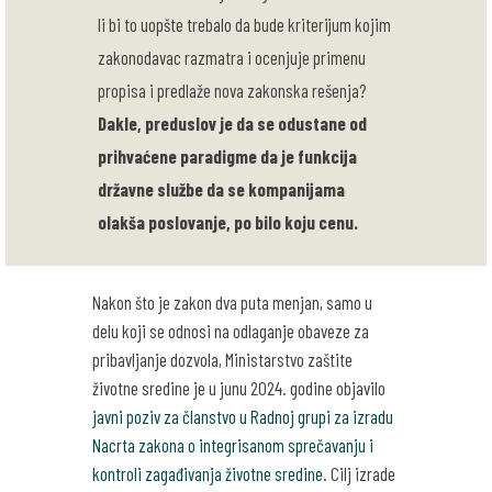
li bi to uopšte trebalo da bude kriterijum kojim
zakonodavac razmatra i ocenjuje primenu
propisa i predlaže nova zakonska rešenja?
Dakle, preduslov je da se odustane od
prihvaćene paradigme da je funkcija
državne službe da se kompanijama
olakša poslovanje, po bilo koju cenu.
Nakon što je zakon dva puta menjan, samo u
delu koji se odnosi na odlaganje obaveze za
pribavljanje dozvola, Ministarstvo zaštite
životne sredine je u junu 2024. godine objavilo
javni poziv za članstvo u Radnoj grupi za izradu
Nacrta zakona o integrisanom sprečavanju i
kontroli zagađivanja životne sredine
. Cilj izrade