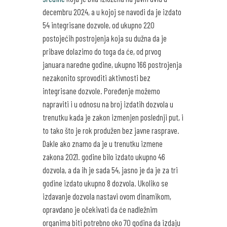
decembru 2024, a u kojoj se navodi da je izdato
54 integrisane dozvole, od ukupno 220
postojećih postrojenja koja su dužna da je
pribave dolazimo do toga da će, od prvog
januara naredne godine, ukupno 166 postrojenja
nezakonito sprovoditi aktivnosti bez
integrisane dozvole. Poređenje možemo
napraviti i u odnosu na broj izdatih dozvola u
trenutku kada je zakon izmenjen poslednji put, i
to tako što je rok produžen bez javne rasprave.
Dakle ako znamo da je u trenutku izmene
zakona 2021. godine bilo izdato ukupno 46
dozvola, a da ih je sada 54, jasno je da je za tri
godine izdato ukupno 8 dozvola. Ukoliko se
izdavanje dozvola nastavi ovom dinamikom,
opravdano je očekivati da će nadležnim
organima biti potrebno oko 70 godina da izdaju