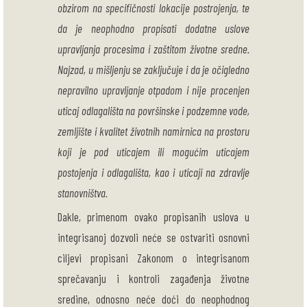
obzirom na specifičnosti lokacije postrojenja, te
da je neophodno propisati dodatne uslove
upravljanja procesima i zaštitom životne sredne.
Najzad, u mišljenju se zaključuje i da je očigledno
nepravilno upravljanje otpadom i nije procenjen
uticaj odlagališta na površinske i podzemne vode,
zemljište i kvalitet životnih namirnica na prostoru
koji je pod uticajem ili mogućim uticajem
postojenja i odlagališta, kao i uticaji na zdravlje
stanovništva.
Dakle, primenom ovako propisanih uslova u
integrisanoj dozvoli neće se ostvariti osnovni
ciljevi propisani Zakonom o integrisanom
sprečavanju i kontroli zagađenja životne
sredine, odnosno neće doći do neophodnog