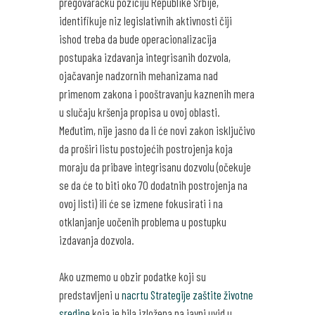
pregovaračku poziciju Republike Srbije,
identifikuje niz legislativnih aktivnosti čiji
ishod treba da bude operacionalizacija
postupaka izdavanja integrisanih dozvola,
ojačavanje nadzornih mehanizama nad
primenom zakona i pooštravanju kaznenih mera
u slučaju kršenja propisa u ovoj oblasti.
Međutim, nije jasno da li će novi zakon isključivo
da proširi listu postojećih postrojenja koja
moraju da pribave integrisanu dozvolu (očekuje
se da će to biti oko 70 dodatnih postrojenja na
ovoj listi) ili će se izmene fokusirati i na
otklanjanje uočenih problema u postupku
izdavanja dozvola.
Ako uzmemo u obzir podatke koji su
predstavljeni u
nacrtu Strategije zaštite životne
sredine
koja je bila izložena na javni uvid u