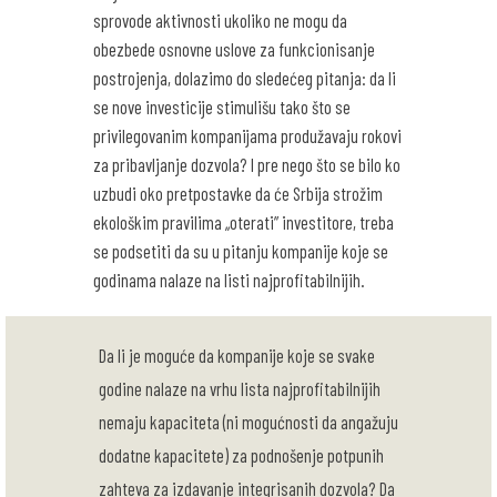
sprovode aktivnosti ukoliko ne mogu da
obezbede osnovne uslove za funkcionisanje
postrojenja, dolazimo do sledećeg pitanja: da li
se nove investicije stimulišu tako što se
privilegovanim kompanijama produžavaju rokovi
za pribavljanje dozvola? I pre nego što se bilo ko
uzbudi oko pretpostavke da će Srbija strožim
ekološkim pravilima „oterati” investitore, treba
se podsetiti da su u pitanju kompanije koje se
godinama nalaze na listi najprofitabilnijih.
Da li je moguće da kompanije koje se svake
godine nalaze na vrhu lista najprofitabilnijih
nemaju kapaciteta (ni mogućnosti da angažuju
dodatne kapacitete) za podnošenje potpunih
zahteva za izdavanje integrisanih dozvola? Da