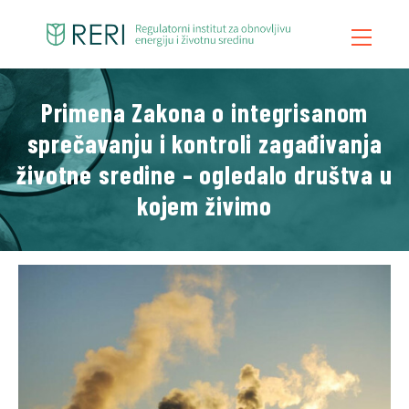
Primena Zakona o integrisanom
Početna
sprečavanju i kontroli zagađivanja
O Nama
životne sredine – ogledalo društva u
Šta Radimo
kojem živimo
Vesti
Publikacije
Kontakt
Blog
Video