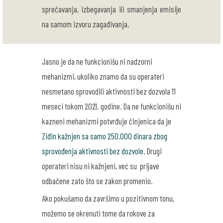
sprečavanja, izbegavanja ili smanjenja emisije
na samom izvoru zagađivanja.
Jasno je da ne funkcionišu ni nadzorni
mehanizmi, ukoliko znamo da su operateri
nesmetano sprovodili aktivnosti bez dozvola 11
meseci tokom 2021. godine. Da ne funkcionišu ni
kazneni mehanizmi potvrđuje činjenica da je
Ziđin kažnjen sa samo 250.000 dinara zbog
sprovođenja aktivnosti bez dozvole
. Drugi
operateri nisu ni kažnjeni, već su prijave
odbačene zato što se zakon promenio.
Ako pokušamo da završimo u pozitivnom tonu,
možemo se okrenuti tome da rokove za