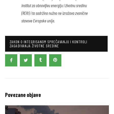
institut za obnovljivu energiju i životnu sredinu
(RERI) i ta sadržina nužno ne izražava zvanične
stavove Evropske unije.
ZAKON O INTEGRISANOM SPREČAVANJU I KONTROLI
ZAGAĐIVANJA ŽIVOTNE SREDINE
Povezane objave