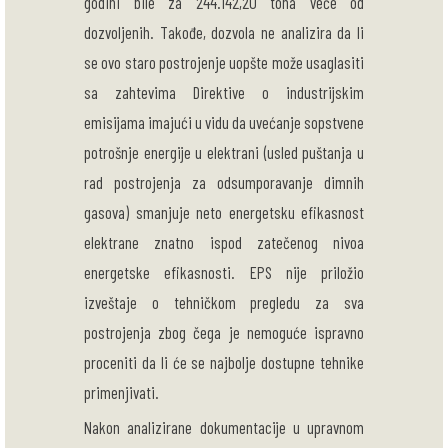
godini bile za 244.142,20 tona veće od
dozvoljenih. Takođe, dozvola ne analizira da li
se ovo staro postrojenje uopšte može usaglasiti
sa zahtevima Direktive o industrijskim
emisijama imajući u vidu da uvećanje sopstvene
potrošnje energije u elektrani (usled puštanja u
rad postrojenja za odsumporavanje dimnih
gasova) smanjuje neto energetsku efikasnost
elektrane znatno ispod zatečenog nivoa
energetske efikasnosti. EPS nije priložio
izveštaje o tehničkom pregledu za sva
postrojenja zbog čega je nemoguće ispravno
proceniti da li će se najbolje dostupne tehnike
primenjivati.
Nakon analizirane dokumentacije u upravnom