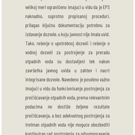
velikoj meri ograničeno imajući u vidu da je EPS
naknadno, suprotno propisanoj proceduri,
prilagao ključnu dokumentaciju potrebnu za
izdavanje dozvole, u koju javnost nije imala uvid.
Tako, rešenje o upotrebnoj dozvoli i rešenje o
vodnoj dozvoli za postrojenje za preradu
otpadnih voda su dostavljeni tek nakon
završetka javnog uvida u zahtev i nacrt
integrisane dozvole. Navedeno je posebno važno
imajući u vidu da funkcionisanje postrojenja za
prečišćavanje otpadnih voda, prema relevantnim
podacima ne dostiže željene rezultate
prečišćavanja, a bez adekvatnog postrojenja za
tretman otpadnih voda nije moguće obezbediti
kontinuiran rad postrojenja za odsumporavanje