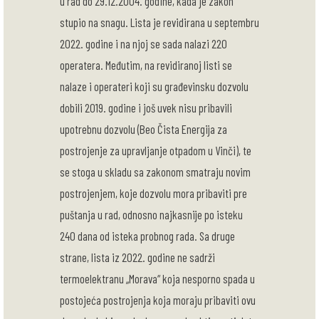
u rad do 29.12.2004. godine, kada je zakon
stupio na snagu. Lista je revidirana u septembru
2022. godine i na njoj se sada nalazi 220
operatera. Međutim, na revidiranoj listi se
nalaze i operateri koji su građevinsku dozvolu
dobili 2019. godine i još uvek nisu pribavili
upotrebnu dozvolu (Beo Čista Energija za
postrojenje za upravljanje otpadom u Vinči), te
se stoga u skladu sa zakonom smatraju novim
postrojenjem, koje dozvolu mora pribaviti pre
puštanja u rad, odnosno najkasnije po isteku
240 dana od isteka probnog rada. Sa druge
strane, lista iz 2022. godine ne sadrži
termoelektranu „Morava“ koja nesporno spada u
postojeća postrojenja koja moraju pribaviti ovu