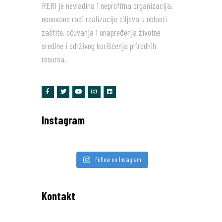
RERI je nevladina i neprofitna organizacija,
osnovano radi realizacije ciljeva u oblasti
zaštite, očuvanja i unapređenja životne
sredine i održivog korišćenja prirodnih
resursa.
Instagram
Follow on Instagram
Kontakt