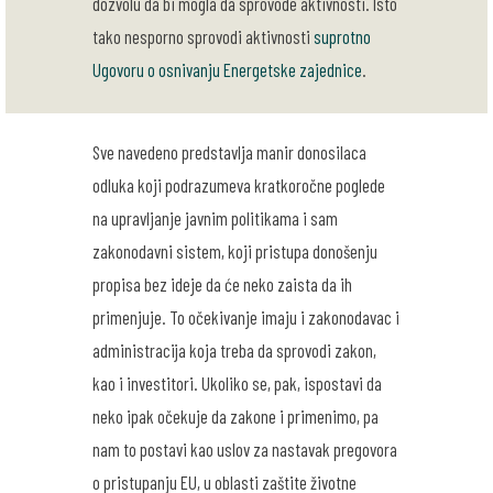
dozvolu da bi mogla da sprovode aktivnosti. Isto
tako nesporno sprovodi aktivnosti
suprotno
Ugovoru o osnivanju Energetske zajednice
.
Sve navedeno predstavlja manir donosilaca
odluka koji podrazumeva kratkoročne poglede
na upravljanje javnim politikama i sam
zakonodavni sistem, koji pristupa donošenju
propisa bez ideje da će neko zaista da ih
primenjuje. To očekivanje imaju i zakonodavac i
administracija koja treba da sprovodi zakon,
kao i investitori. Ukoliko se, pak, ispostavi da
neko ipak očekuje da zakone i primenimo, pa
nam to postavi kao uslov za nastavak pregovora
o pristupanju EU, u oblasti zaštite životne