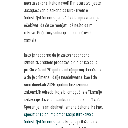
nacrta zakona, kako navodi Ministarstvo, jeste
„usaglašavanje zakona sa Direktivom o
industrijskim emisijama“. Dakle, opravdano je
očekivati da će se menjati još nešto osim
rokova. Međutim, radna grupa se još uvek nije
sastala.
Iako je nesporno da je zakon neophodno
izmeniti, problem predstavlja činjenica da je
prošlo više od 20 godina od njegovog donošenja,
a da je primena i dalje neadekvatna, kao i da
smo dočekali 2025. godinu bez izmena
zakonskih odredbi koje bi omogućile efikasnije
izdavanje dozvola i sankcionisanje zagađivača.
Sporan je i sam obuhvat izmena Zakona. Naime,
specifični plan implementacije Direktive o
industrijskim emisijama
koja je priložena uz