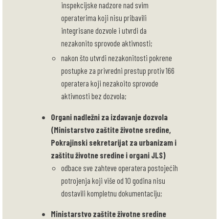
inspekcijske nadzore nad svim
operaterima koji nisu pribavili
integrisane dozvole i utvrdi da
nezakonito sprovode aktivnosti;
nakon što utvrdi nezakonitosti pokrene
postupke za privredni prestup protiv 166
operatera koji nezakoito sprovode
aktivnosti bez dozvola;
Organi nadležni za izdavanje dozvola
(Ministarstvo zaštite životne sredine,
Pokrajinski sekretarijat za urbanizam i
zaštitu životne sredine i organi JLS)
odbace sve zahteve operatera postojećih
potrojenja koji više od 10 godina nisu
dostavili kompletnu dokumentaciju;
Ministarstvo zaštite životne sredine