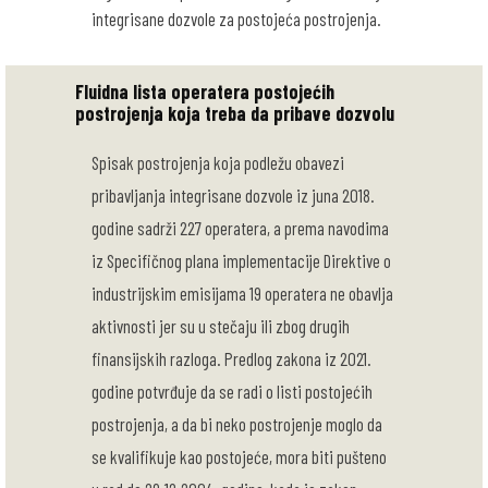
integrisane dozvole za postojeća postrojenja.
Fluidna lista operatera postojećih
postrojenja koja treba da pribave dozvolu
Spisak postrojenja koja podležu obavezi
pribavljanja integrisane dozvole iz juna 2018.
godine sadrži 227 operatera, a prema navodima
iz Specifičnog plana implementacije Direktive o
industrijskim emisijama 19 operatera ne obavlja
aktivnosti jer su u stečaju ili zbog drugih
finansijskih razloga. Predlog zakona iz 2021.
godine potvrđuje da se radi o listi postojećih
postrojenja, a da bi neko postrojenje moglo da
se kvalifikuje kao postojeće, mora biti pušteno