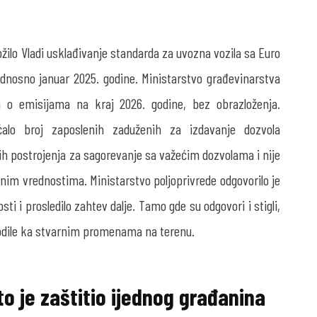
ožilo Vladi usklađivanje standarda za uvozna vozila sa Euro
odnosno januar 2025. godine. Ministarstvo građevinarstva
a o emisijama na kraj 2026. godine, bez obrazloženja.
ćalo broj zaposlenih zaduženih za izdavanje dozvola
kih postrojenja za sagorevanje sa važećim dozvolama i nije
anim vrednostima. Ministarstvo poljoprivrede odgovorilo je
ti i prosledilo zahtev dalje. Tamo gde su odgovori i stigli,
vodile ka stvarnim promenama na terenu.
o je zaštitio ijednog građanina