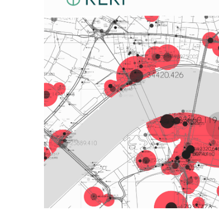
P
K
B
V