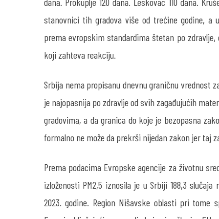
dana. Prokuplje 120 dana. Leskovac 110 dana. Kruš
stanovnici tih gradova više od trećine godine, a 
prema evropskim standardima štetan po zdravlje, d
koji zahteva reakciju.
Srbija nema propisanu dnevnu graničnu vrednost z
je najopasnija po zdravlje od svih zagađujućih materi
gradovima, a da granica do koje je bezopasna zakon
formalno ne može da prekrši nijedan zakon jer taj z
Prema podacima Evropske agencije za životnu sred
izloženosti PM
2,5
iznosila je u Srbiji 188,3 slučaj
2023. godine. Region Nišavske oblasti pri tome