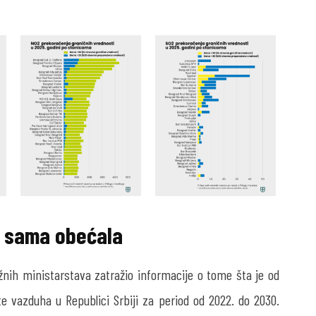
je sama obećala
ežnih ministarstava zatražio informacije o tome šta je od
e vazduha u Republici Srbiji za period od 2022. do 2030.