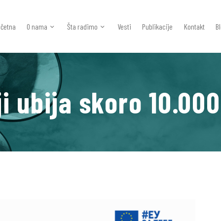
četna
O nama
Šta radimo
Vesti
Publikacije
Kontakt
B
i ubija skoro 10.000
očetna
 Nama
ta Radimo
esti