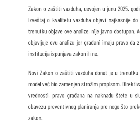
Zakon o zaštiti vazduha, usvojen u junu 2025. godin
izveštaj o kvalitetu vazduha objavi najkasnije do
trenutku objave ove analize, nije javno dostupan. 
objavljuje ovu analizu jer građani imaju pravo da 
institucija ispunjava zakon ili ne.
Novi Zakon o zaštiti vazduha donet je u trenutku 
model već bio zamenjen strožim propisom. Direktiv
vrednosti, pravo građana na naknadu štete u slu
obavezu preventivnog planiranja pre nego što preko
zakon.