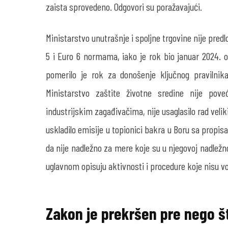
zaista sprovedeno. Odgovori su poražavajući.
Ministarstvo unutrašnje i spoljne trgovine nije predl
5 i Euro 6 normama, iako je rok bio januar 2024. 
pomerilo je rok za donošenje ključnog pravilnik
Ministarstvo zaštite životne sredine nije pove
industrijskim zagađivačima, nije usaglasilo rad veli
uskladilo emisije u topionici bakra u Boru sa propis
da nije nadležno za mere koje su u njegovoj nadležnos
uglavnom opisuju aktivnosti i procedure koje nisu 
Zakon je prekršen pre nego št