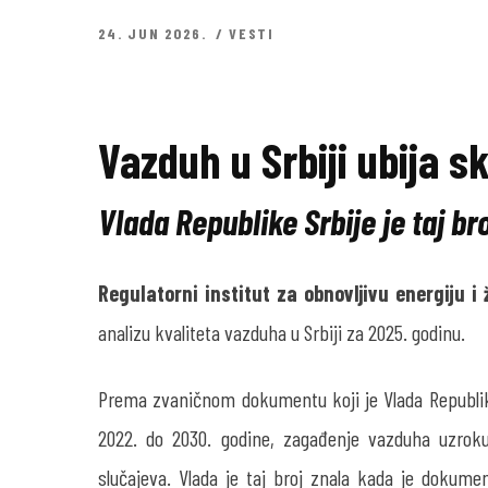
24. JUN 2026.
VESTI
Vazduh u Srbiji ubija sk
Vlada Republike Srbije je taj br
Regulatorni institut za obnovljivu energiju i
analizu kvaliteta vazduha u Srbiji za 2025. godinu.
Prema zvaničnom dokumentu koji je Vlada Republike
2022. do 2030. godine, zagađenje vazduha uzroku
slučajeva. Vlada je taj broj znala kada je dokume