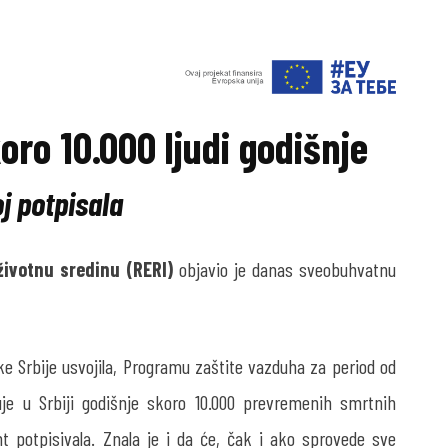
oro 10.000 ljudi godišnje
oj potpisala
 životnu sredinu (RERI)
objavio je danas sveobuhvatnu
 Srbije usvojila, Programu zaštite vazduha za period od
je u Srbiji godišnje skoro 10.000 prevremenih smrtnih
nt potpisivala. Znala je i da će, čak i ako sprovede sve