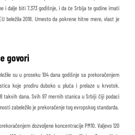
i dalje biti 7.373 godišnje, i da će Srbija te godine imati
EU beležila 2018. Umesto da pokrene hitne mere, vlast je
e govori
ležile su u proseku 104 dana godišnje sa prekoračenjem
estica koje prodiru duboko u pluća i prelaze u krvotok.
8 takvih dana. Svih 97 mernih stanica u Srbiji čiji podaci
nosti zabeležilo je prekoračenje tog evropskog standarda.
 prekoračenjem dozvoljene koncentracije PM
10
. Valjevo 120