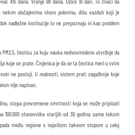
evac 105 dana. Vranje 98 dana. Užice 91 dan. To znači da
u nekim slučajevima skoro polovinu, dišu vazduh koji je
ok nadležne institucije to ne prepoznaju ni kao problem
a PM
2,5
, česticu za koju nauka nedvosmisleno utvrđuje da
ja koje se prate. Činjenica je da se ta čestica meri u svim
ski ne postoji. U realnosti, sistem prati zagađenje koje
akon nije napisan.
inu, stopa prevremene smrtnosti koja se može pripisati
a na 100.000 stanovnika starijih od 30 godina samo tokom
 spada među regione s najvišom takvom stopom u celoj