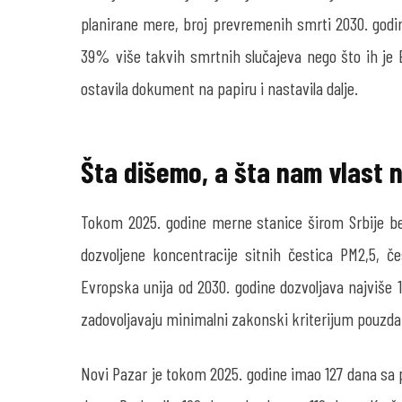
planirane mere, broj prevremenih smrti 2030. godine 
39% više takvih smrtnih slučajeva nego što ih je 
ostavila dokument na papiru i nastavila dalje.
Šta dišemo, a šta nam vlast n
Tokom 2025. godine merne stanice širom Srbije be
dozvoljene koncentracije sitnih čestica PM
2,5
, č
Evropska unija od 2030. godine dozvoljava najviše 1
zadovoljavaju minimalni zakonski kriterijum pouzda
Novi Pazar je tokom 2025. godine imao 127 dana sa