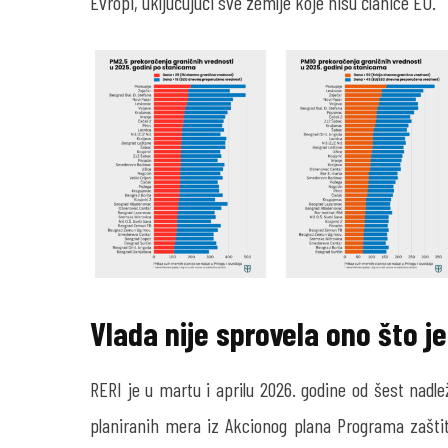
Evropi, uključujući sve zemlje koje nisu članice EU.
Vlada nije sprovela ono što 
RERI je u martu i aprilu 2026. godine od šest nadl
planiranih mera iz Akcionog plana Programa zaštit