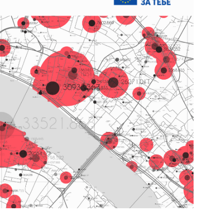
ublikacije
ontakt
log
ideo